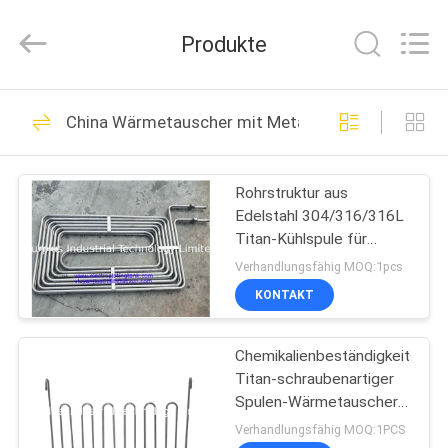
Industrial
Technology
Limited.
Produkte
All
Rights
Reserved.
ZU
52
China Wärmetauscher mit Metall-Immersionsspul
HAUSE
Galvanisierungsbehälter
Rohrstruktur aus
PRODUKTE
Edelstahl 304/316/316L
Titan-Kühlspule für
ÜBER
Rohrwärmetauscher
Verhandlungsfähig MOQ:1pcs
UNS
KONTAKT
37
Chemikalienbeständigkeits-
WERKSBESICHTIGUNG
Galvanisierungsfaß
Titan-schraubenartiger
Spulen-Wärmetauscher
QUALITÄTSKONTROLLE
industriell
Verhandlungsfähig MOQ:1PCS