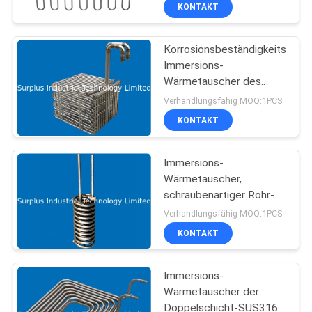
KONTAKT
KONTAKT
Korrosionsbeständigkeits-
MIT
16
Immersions-
UNS
Wärmetauscher des
Chemische Inline-
Edelstahl-316
Verhandlungsfähig MOQ:1PCS
Heizung
NEUIGKEITEN
KONTAKT
BITTE UM
Immersions-
Wärmetauscher,
EIN
schraubenartiger Rohr-
79
ANGEBOT
Wärmetauscher für
Verhandlungsfähig MOQ:1PCS
ärztliche Behandlung
KONTAKT
PTFE-Tauchsieder
SITEMAP
Immersions-
Wärmetauscher der
PRIVACY
Doppelschicht-SUS316