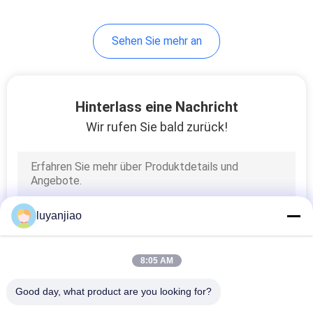
24
Sehen Sie mehr an
Fluorpolymer-
Wärmetauscher
Hinterlass eine Nachricht
Wir rufen Sie bald zurück!
11
Wärmetauscher mit
luyanjiao
Metall-
Immersionsspule
8:05 AM
Good day, what product are you looking for?