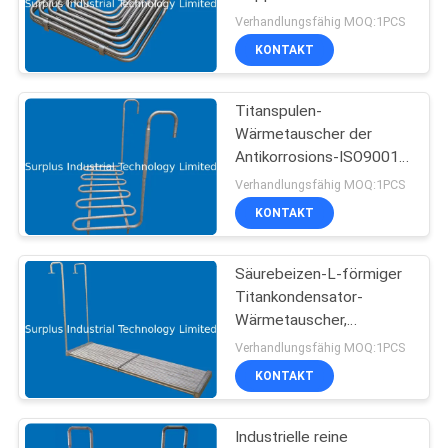
POLICY
für das Abkühlen der
Verhandlungsfähig MOQ:1PCS
alkalischen Lösung
KONTAKT
6
Titanspulen-
Ptc-Tauchsieder
Wärmetauscher der
Antikorrosions-ISO9001
für die Galvanisierung
Verhandlungsfähig MOQ:1PCS
KONTAKT
Säurebeizen-L-förmiger
29
Titankondensator-
Edelstahl-
Wärmetauscher,
Kondensator-
Verhandlungsfähig MOQ:1PCS
Tauchsieder
Wärmetauscher
KONTAKT
Industrielle reine