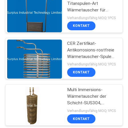
Titanspulen-Art
Wärmetauscher für
12
Salzwasser
Verhandlungsfähig MOQ:1PCS
KONTAKT
Titantauchsieder
CER Zertifikat-
Antikorrosions-rostfreie
Wärmetauscher-Spule
für
Verhandlungsfähig MOQ:1PCS
Oberflächenbehandlung
KONTAKT
7
Elektrische
Multi Immersions-
Wärmetauscher der
Quarzheizgeräte
Schicht-SUS304,
gewundener Spulen-
Verhandlungsfähig MOQ:1PCS
Wärmetauscher
KONTAKT