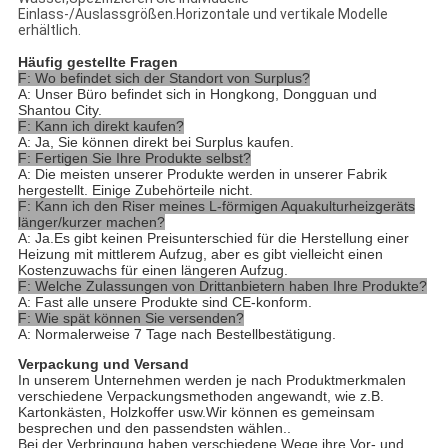
Einlass-/Auslassgrößen.Horizontale und vertikale Modelle
erhältlich.
Häufig gestellte Fragen
F: Wo befindet sich der Standort von Surplus?
A: Unser Büro befindet sich in Hongkong, Dongguan und
Shantou City.
F: Kann ich direkt kaufen?
A: Ja, Sie können direkt bei Surplus kaufen.
F: Fertigen Sie Ihre Produkte selbst?
A: Die meisten unserer Produkte werden in unserer Fabrik
hergestellt. Einige Zubehörteile nicht.
F: Kann ich den Riser meines L-förmigen Aquakulturheizgeräts
länger/kurzer machen?
A: Ja.Es gibt keinen Preisunterschied für die Herstellung einer
Heizung mit mittlerem Aufzug, aber es gibt vielleicht einen
Kostenzuwachs für einen längeren Aufzug.
F: Welche Zulassungen von Drittanbietern haben Ihre Produkte?
A: Fast alle unsere Produkte sind CE-konform.
F: Wie spät können Sie versenden?
A: Normalerweise 7 Tage nach Bestellbestätigung.
Verpackung und Versand
In unserem Unternehmen werden je nach Produktmerkmalen
verschiedene Verpackungsmethoden angewandt, wie z.B.
Kartonkästen, Holzkoffer usw.Wir können es gemeinsam
besprechen und den passendsten wählen..
Bei der Verbringung haben verschiedene Wege ihre Vor- und