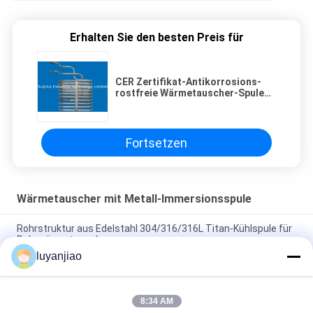
Erhalten Sie den besten Preis für
CER Zertifikat-Antikorrosions-
rostfreie Wärmetauscher-Spule
für Oberflächenbehandlung
Fortsetzen
Wärmetauscher mit Metall-Immersionsspule
Rohrstruktur aus Edelstahl 304/316/316L Titan-Kühlspule für
Rohrwärmetauscher
luyanjiao
Chemikalienbeständigkeits-Titan-schraubenartiger Spulen-
Wärmetauscher industriell
8:34 AM
Korrosionsbeständigkeits-Immersions-Wärmetauscher des