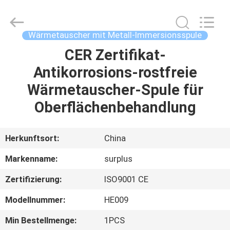
Industrial
Technology
Limited.
All
Rights
Wärmetauscher mit Metall-Immersionsspule
Reserved.
CER Zertifikat-
ZU
Antikorrosions-rostfreie
HAUSE
Wärmetauscher-Spule für
PRODUKTE
Oberflächenbehandlung
ÜBER
Herkunftsort:
China
UNS
Markenname:
surplus
Zertifizierung:
ISO9001 CE
WERKSBESICHTIGUNG
Modellnummer:
HE009
QUALITÄTSKONTROLLE
Min Bestellmenge:
1PCS