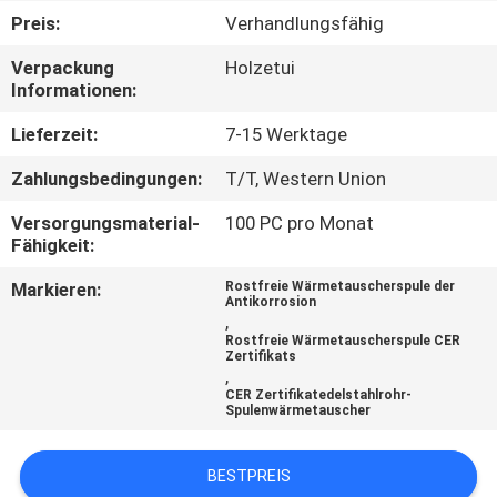
Preis:
Verhandlungsfähig
KONTAKT
Verpackung
Holzetui
MIT
Informationen:
UNS
Lieferzeit:
7-15 Werktage
Zahlungsbedingungen:
T/T, Western Union
NEUIGKEITEN
Versorgungsmaterial-
100 PC pro Monat
Fähigkeit:
BITTE UM
Markieren:
Rostfreie Wärmetauscherspule der
EIN
Antikorrosion
,
ANGEBOT
Rostfreie Wärmetauscherspule CER
Zertifikats
,
CER Zertifikatedelstahlrohr-
SITEMAP
Spulenwärmetauscher
PRIVACY
BESTPREIS