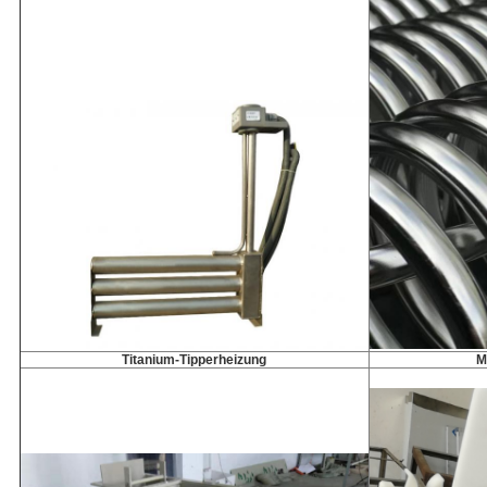
Titanium-Tipperheizung
M