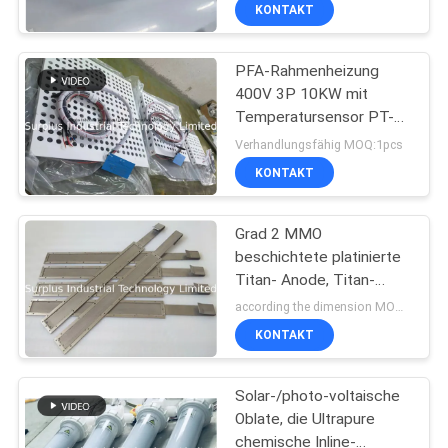
KONTAKT
KONTAKT
PFA-Rahmenheizung
MIT
16
400V 3P 10KW mit
UNS
Temperatursensor PT-
Chemische Inline-
100
Verhandlungsfähig MOQ:1pcs
Heizung
NEUIGKEITEN
KONTAKT
BITTE UM
Grad 2 MMO
beschichtete platinierte
EIN
Titan- Anode, Titan-
79
ANGEBOT
Mesh Anode
according the dimension MOQ:1PCS
KONTAKT
PTFE-Tauchsieder
SITEMAP
Solar-/photo-voltaische
Oblate, die Ultrapure
PRIVACY
chemische Inline-