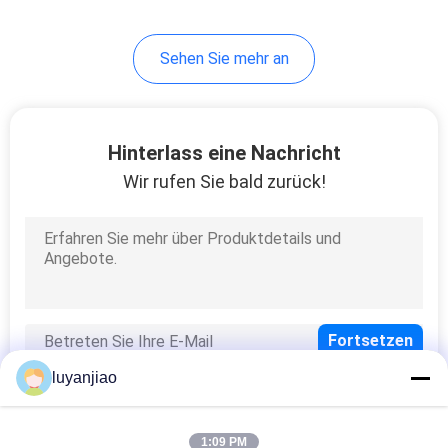
24
Sehen Sie mehr an
Fluorpolymer-
Wärmetauscher
Hinterlass eine Nachricht
Wir rufen Sie bald zurück!
11
Wärmetauscher mit
Metall-
Immersionsspule
luyanjiao
1:09 PM