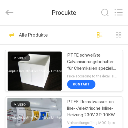
Industrial
Technology
Limited.
Produkte
All
Rights
Reserved.
ZU
52
Alle Produkte
HAUSE
Galvanisierungsbehälter
PTFE schweißte
PRODUKTE
Galvanisierungsbehälter
für Chemikalien spezielle
ÜBER
Verarbeitung und
Price according to the detail size MOQ:1pcs
Lagerung
UNS
KONTAKT
37
PTFE-Reinstwasser-on-
WERKSBESICHTIGUNG
Galvanisierungsfaß
line--/elektrische Inline-
Heizung 230V 3P 10KW
QUALITÄTSKONTROLLE
Verhandlungsfähig MOQ:1pcs