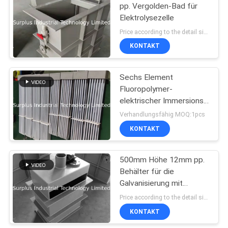
pp. Vergolden-Bad für
Elektrolysezelle
12
Price according to the detail size MOQ:1PCS
KONTAKT
Titantauchsieder
Sechs Element
Fluoropolymer-
elektrischer Immersions-
Warmwasserbereiter Für
Verhandlungsfähig MOQ:1pcs
Halbleiter
KONTAKT
7
Elektrische
500mm Höhe 12mm pp.
Behälter für die
Quarzheizgeräte
Galvanisierung mit
Extraktions-Haube
Price according to the detail size MOQ:1PCS
KONTAKT