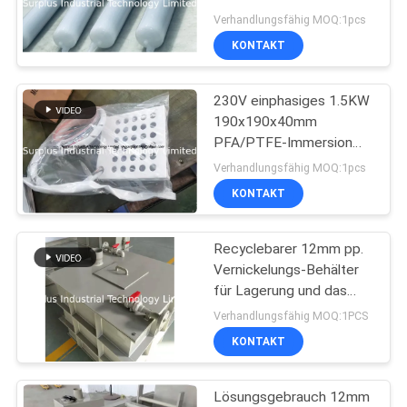
POLICY
Heizung 4KW 6KW PFA
Verhandlungsfähig MOQ:1pcs
säubert
KONTAKT
6
230V einphasiges 1.5KW
Ptc-Tauchsieder
190x190x40mm
PFA/PTFE-Immersion
Heater With PT100
Verhandlungsfähig MOQ:1pcs
KONTAKT
Recyclebarer 12mm pp.
29
Vernickelungs-Behälter
Edelstahl-
für Lagerung und das
Mischen von Chemikalien
Verhandlungsfähig MOQ:1PCS
Tauchsieder
KONTAKT
Lösungsgebrauch 12mm