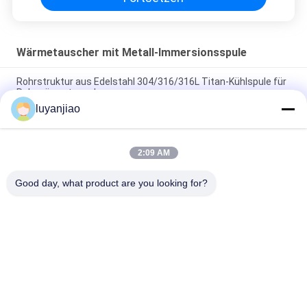
Wärmetauscher mit Metall-Immersionsspule
Rohrstruktur aus Edelstahl 304/316/316L Titan-Kühlspule für
Rohrwärmetauscher
luyanjiao
Chemikalienbeständigkeits-Titan-schraubenartiger Spulen-
Wärmetauscher industriell
2:09 AM
Korrosionsbeständigkeits-Immersions-Wärmetauscher des
Edelstahl-316
Good day, what product are you looking for?
Beliebte Kategorien
Alle
Galvanisierungsbehälter
Galvanisierungsfaß
Chemische Inline-
PTFE-Tauchsieder
Heizung