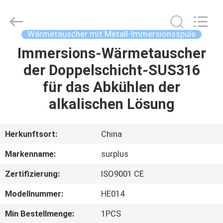
Industrial
Technology
Limited.
All
Rights
Wärmetauscher mit Metall-Immersionsspule
Reserved.
Immersions-Wärmetauscher
ZU
der Doppelschicht-SUS316
HAUSE
für das Abkühlen der
PRODUKTE
alkalischen Lösung
ÜBER
Herkunftsort:
China
UNS
Markenname:
surplus
Zertifizierung:
ISO9001 CE
WERKSBESICHTIGUNG
Modellnummer:
HE014
QUALITÄTSKONTROLLE
Min Bestellmenge:
1PCS