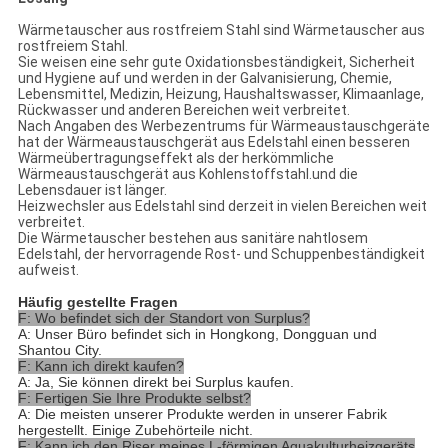
Wärmetauscher aus rostfreiem Stahl sind Wärmetauscher aus
rostfreiem Stahl.
Sie weisen eine sehr gute Oxidationsbeständigkeit, Sicherheit
und Hygiene auf und werden in der Galvanisierung, Chemie,
Lebensmittel, Medizin, Heizung, Haushaltswasser, Klimaanlage,
Rückwasser und anderen Bereichen weit verbreitet.
Nach Angaben des Werbezentrums für Wärmeaustauschgeräte
hat der Wärmeaustauschgerät aus Edelstahl einen besseren
Wärmeübertragungseffekt als der herkömmliche
Wärmeaustauschgerät aus Kohlenstoffstahl.und die
Lebensdauer ist länger.
Heizwechsler aus Edelstahl sind derzeit in vielen Bereichen weit
verbreitet.
Die Wärmetauscher bestehen aus sanitäre nahtlosem
Edelstahl, der hervorragende Rost- und Schuppenbeständigkeit
aufweist.
Häufig gestellte Fragen
F: Wo befindet sich der Standort von Surplus?
A: Unser Büro befindet sich in Hongkong, Dongguan und
Shantou City.
F: Kann ich direkt kaufen?
A: Ja, Sie können direkt bei Surplus kaufen.
F: Fertigen Sie Ihre Produkte selbst?
A: Die meisten unserer Produkte werden in unserer Fabrik
hergestellt. Einige Zubehörteile nicht.
F: Kann ich den Riser meines L-förmigen Aquakulturheizgeräts