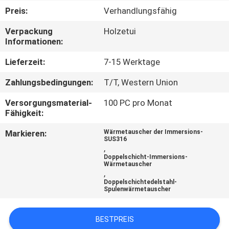
Preis:
Verhandlungsfähig
KONTAKT
Verpackung
Holzetui
MIT
Informationen:
UNS
Lieferzeit:
7-15 Werktage
Zahlungsbedingungen:
T/T, Western Union
NEUIGKEITEN
Versorgungsmaterial-
100 PC pro Monat
Fähigkeit:
BITTE UM
Markieren:
Wärmetauscher der Immersions-
EIN
SUS316
,
ANGEBOT
Doppelschicht-Immersions-
Wärmetauscher
,
Doppelschichtedelstahl-
SITEMAP
Spulenwärmetauscher
PRIVACY
BESTPREIS