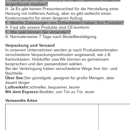
länger/kurzer machen?
A: Ja.Es gibt keinen Preisunterschied für die Herstellung einer
Heizung mit mittlerem Aufzug, aber es gibt vielleicht einen
Kostenzuwachs für einen längeren Aufzug.
F: Welche Zulassungen von Drittanbietern haben Ihre Produkte?
A: Fast alle unsere Produkte sind CE-konform.
F: Wie spät können Sie versenden?
A: Normalerweise 7 Tage nach Bestellbestätigung.
Verpackung und Versand
In unserem Unternehmen werden je nach Produktmerkmalen
verschiedene Verpackungsmethoden angewandt, wie z.B.
Kartonkästen, Holzkoffer usw.Wir können es gemeinsam
besprechen und den passendsten wählen..
Bei der Verbringung haben verschiedene Wege ihre Vor- und
Nachteile:
Über See:
Der günstigste, geeignet für große Mengen, aber
dauert länger
Luftverkehr:
schneller, bequemer, teurer
Mit dem Express:
flexibler, von Tür zu Tür, teuer
Verwandte Arten