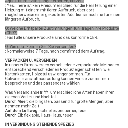
Aquakulturheizung länger erhalten/kürzer?
: Yes.There ist kein Preisunterschied für die Herstellung einer
Heizung mit einem mittleren Aufbruch, aber dort
möglicherweise einer gekosteten Additionsmaschine für einen
längeren Aufbruch.
Q: Welche Drittpartei Zustimmungen tun, tragen Ihre Produkte
(CER?)
: Fast alle unsere Produkte sind das konforme CER.
Q: Wie spät können Sie, Sie versenden?
: Normalerweise 7 Tage, nach comfirmed dem Auftrag.
VERPACKEN U. VERSENDEN
In unserer Firma werden verschiedene verpackende Methoden
entsprechend verschiedenen Produkteigenschaften, wie
Kartonkästen, Holzetui usw. angenommen. Für
Galvanisieranstaltausrüstung können wir sie zusammen
besprechen und das passendste wählen.
Was Versand anbetrifft, unterschiedliche Arten haben ihren
eigenen Vorteil und Nachteil:
Durch Meer:
die billigsten, passend für große Mengen, aber
nehmen mehr Zeit
Auf dem Luftweg:
schneller, bequemer, teuer
Durch Eil:
flexiable, Haus-Haus, teuer
IN VERBINDUNG STEHENDE SPEZIES