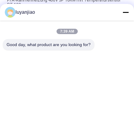
PFA-Rahmenheizung 400V 3P 10KW mit Temperatursensor
PT-100
luyanjiao
230V einphasiges 1.5KW 190x190x40mm PFA/PTFE-
Immersion Heater With PT100
7:39 AM
Sechs Element Fluoropolymer-elektrischer Immersions-
Warmwasserbereiter Für Halbleiter
Good day, what product are you looking for?
Beliebte Kategorien
Alle
Galvanisierungsbehälter
Galvanisierungsfaß
Chemische Inline-
PTFE-Tauchsieder
Heizung
Edelstahl-
Ptc-Tauchsieder
Tauchsieder
Elektrische 
Titantauchsieder
Quarzheizgeräte