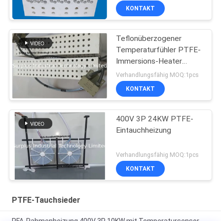
KONTAKT
Teflonüberzogener
Temperaturfühler PTFE-
Immersions-Heater
Withs PT100
Verhandlungsfähig MOQ:1pcs
KONTAKT
400V 3P 24KW PTFE-
Eintauchheizung
Verhandlungsfähig MOQ:1pcs
KONTAKT
PTFE-Tauchsieder