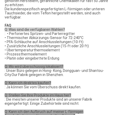
geholfen Herstellern, gefährliche Chemikalien für fast 50 Jahre
zu erhitzen.
Die kundenspezifisch angefertigten L-förmigen oder unteren
Tauchsieder, die vom Teflon hergestellt werden, sind auch
verfügbar.
FAQ
Q: Was sind die verfügbaren Wahlen?
: • Perforiertes Spitzen- und Parterregitter
• Thermischer Abkürzungs-Sensor für 72-240°C
• PFA-Schläuche auf Anschlussleitungen (10-ft)
• Zusätzliche Anschlussleitungen (15-ft oder 20 ft)
• Übertemperaturthermoelement
• Prozessthermoelement
• Platin oder eingebettete Erdung
Q: Wo wird überschüssig lokalisiert?
: Unser Büro gelegen in Hong- Kong, Dongguan- und Shantou-
City.Our Fabrik gelegen in Shenzhen.
Q: Kann ich direktes kaufen?
: Ja können Sie vom Überschuss direkt kaufen.
Q: Stellen Sie Ihre Produkte im Haus her?
: Die meisten unserer Produkte sind an unserer Fabrik
eigengefertigt. Einige Zubehörteile sind nicht.
Q: Kann ich den Aufbruch auf meiner L-förmigen