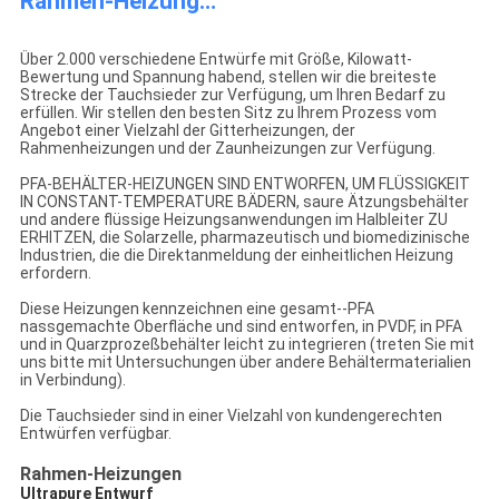
Rahmen-Heizung…
PFA-Rahmen-Heizung, 400V 3P 10KW schloss PT-100
Temperaturfühler mit ein
Über 2.000 verschiedene Entwürfe mit Größe, Kilowatt-
Bewertung und Spannung habend, stellen wir die breiteste
Strecke der Tauchsieder zur Verfügung, um Ihren Bedarf zu
erfüllen. Wir stellen den besten Sitz zu Ihrem Prozess vom
Angebot einer Vielzahl der Gitterheizungen, der
Rahmenheizungen und der Zaunheizungen zur Verfügung.
PFA-BEHÄLTER-HEIZUNGEN SIND ENTWORFEN, UM FLÜSSIGKEIT
IN CONSTANT-TEMPERATURE BÄDERN, saure Ätzungsbehälter
und andere flüssige Heizungsanwendungen im Halbleiter ZU
ERHITZEN, die Solarzelle, pharmazeutisch und biomedizinische
Industrien, die die Direktanmeldung der einheitlichen Heizung
erfordern.
Diese Heizungen kennzeichnen eine gesamt--PFA
nassgemachte Oberfläche und sind entworfen, in PVDF, in PFA
und in Quarzprozeßbehälter leicht zu integrieren (treten Sie mit
uns bitte mit Untersuchungen über andere Behältermaterialien
in Verbindung).
Die Tauchsieder sind in einer Vielzahl von kundengerechten
Entwürfen verfügbar.
PFA-Rahmen Heate
Rahmen-Heizungen
Ultrapure Entwurf