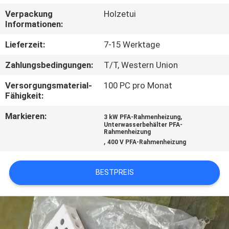
Verpackung
Holzetui
KONTAKT
Informationen:
MIT
Lieferzeit:
7-15 Werktage
UNS
Zahlungsbedingungen:
T/T, Western Union
Versorgungsmaterial-
100 PC pro Monat
NEUIGKEITEN
Fähigkeit:
Markieren:
,
3 kW PFA-Rahmenheizung
BITTE UM
Unterwasserbehälter PFA-
Rahmenheizung
EIN
,
400 V PFA-Rahmenheizung
ANGEBOT
BESTPREIS
SITEMAP
PRIVACY