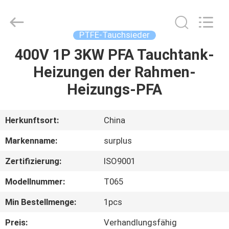
Industrial
Technology
Limited.
All
Rights
PTFE-Tauchsieder
Reserved.
400V 1P 3KW PFA Tauchtank-
ZU
Heizungen der Rahmen-
HAUSE
Heizungs-PFA
PRODUKTE
Herkunftsort:
China
ÜBER
Markenname:
surplus
UNS
Zertifizierung:
ISO9001
Modellnummer:
T065
WERKSBESICHTIGUNG
Min Bestellmenge:
1pcs
QUALITÄTSKONTROLLE
Preis:
Verhandlungsfähig