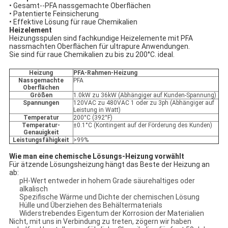
• Gesamt--PFA nassgemachte Oberflächen
• Patentierte Feinsicherung
• Effektive Lösung für raue Chemikalien
Heizelement
Heizungsspulen sind fachkundige Heizelemente mit PFA
nassmachten Oberflächen für ultrapure Anwendungen.
Sie sind für raue Chemikalien zu bis zu 200°C. ideal.
Heizung
PFA-Rahmen-Heizung
Nassgemachte
PFA
Oberflächen
Größen
1.0kW zu 36kW (Abhängiger auf Kunden-Spannung)
Spannungen
120VAC zu 480VAC 1 oder zu 3ph (Abhängiger auf
Leistung in Watt)
Temperatur
200°C (392°F)
Temperatur-
±0.1°C (Kontingent auf der Förderung des Kunden)
Genauigkeit
Leistungsfähigkeit
>99%
Wie man eine chemische Lösungs-Heizung vorwählt
Für ätzende Lösungsheizung hängt das Beste der Heizung an
ab:
pH-Wert entweder in hohem Grade säurehaltiges oder
alkalisch
Spezifische Wärme und Dichte der chemischen Lösung
Hülle und Überziehen des Behältermaterials
Widerstrebendes Eigentum der Korrosion der Materialien
Nicht, mit uns in Verbindung zu treten, zögern wir haben