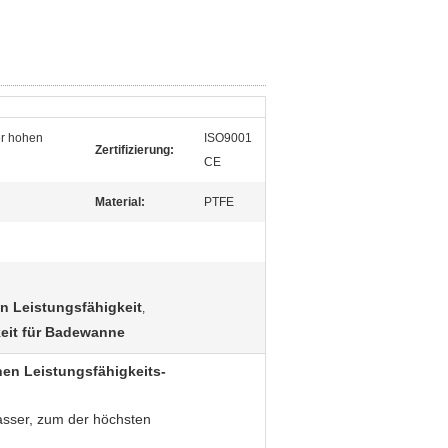
er hohen
ISO9001
Zertifizierung:
CE
Material:
PTFE
n Leistungsfähigkeit
,
keit für Badewanne
hen Leistungsfähigkeits-
asser, zum der höchsten