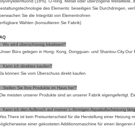
olyvinylidenfluorid (18%). O-Ring. Metall oder überzogene Metallteile,
estaltungstechnologie des Elements: beseitigen Sie Durchdringen, ve
berwachen Sie die Integrität von Elementrohren
erfügbare Wahlen (konsultieren Sie Fabrik)
AQ
: Wo wird überschüssig lokalisiert?
 Unser Büro gelegen in Hong- Kong, Dongguan- und Shantou-City.Our 
: Kann ich direktes kaufen?
 Ja können Sie vom Überschuss direkt kaufen.
: Stellen Sie Ihre Produkte im Haus her?
 Die meisten unserer Produkte sind an unserer Fabrik eigengefertigt. Ei
: Kann ich den Aufbruch auf meiner L-förmigen Aquakulturheizung läng
 Yes.There ist kein Preisunterschied für die Herstellung einer Heizung m
öglicherweise einer gekosteten Additionsmaschine für einen längeren 