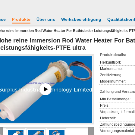
use
Produkte
Über uns
Werksbesichtigung
Qualitätskont
he reine Immersion Rod Water Heater For Bathtub der Leistungsfähigkeits-PTF
ohe reine Immersion Rod Water Heater For Bat
eistungsfähigkeits-PTFE ultra
Produktdetails:
Herkunftsort:
Markenname:
Zertifizierung:
Modellnummer:
Zahlung und Versan
Min Bestellmenge:
Preis:
Verpackung Informat
Lieferzeit:
Zahlungsbedingunge
Versorgungsmaterial-