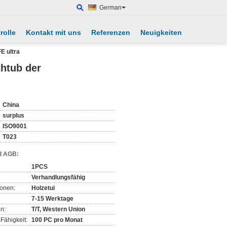
German
rolle
Kontakt mit uns
Referenzen
Neuigkeiten
E ultra
htub der
China
surplus
ISO9001
T023
d AGB:
1PCS
Verhandlungsfähig
ionen:
Holzetui
7-15 Werktage
n:
T/T, Western Union
Fähigkeit:
100 PC pro Monat