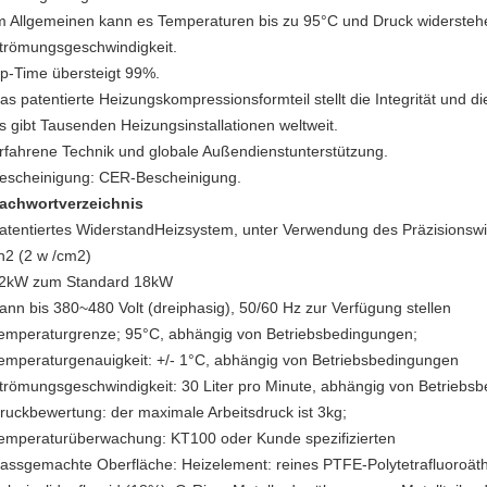
m Allgemeinen kann es Temperaturen bis zu 95°C und Druck widerstehe
trömungsgeschwindigkeit.
p-Time übersteigt 99%.
as patentierte Heizungskompressionsformteil stellt die Integrität und 
s gibt Tausenden Heizungsinstallationen weltweit.
rfahrene Technik und globale Außendienstunterstützung.
escheinigung: CER-Bescheinigung.
achwortverzeichnis
atentiertes WiderstandHeizsystem, unter Verwendung des Präzisionswi
in2 (2 w /cm2)
2kW zum Standard 18kW
ann bis 380~480 Volt (dreiphasig), 50/60 Hz zur Verfügung stellen
emperaturgrenze; 95°C, abhängig von Betriebsbedingungen;
emperaturgenauigkeit: +/- 1°C, abhängig von Betriebsbedingungen
trömungsgeschwindigkeit: 30 Liter pro Minute, abhängig von Betriebs
ruckbewertung: der maximale Arbeitsdruck ist 3kg;
emperaturüberwachung: KT100 oder Kunde spezifizierten
assgemachte Oberfläche: Heizelement: reines PTFE-Polytetrafluoroä