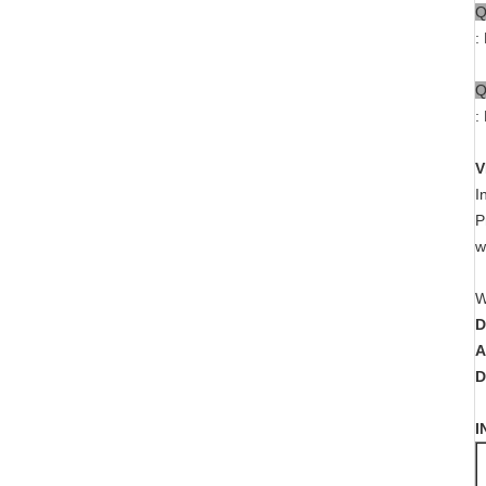
Q
:
Q
:
V
I
P
w
W
D
A
D
I