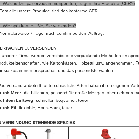
: Welche Drittpartei Zustimmungen tun, tragen Ihre Produkte (CER?)
 Fast alle unsere Produkte sind das konforme CER.
: Wie spät können Sie, Sie versenden?
 Normalerweise 7 Tage, nach comfirmed dem Auftrag.
ERPACKEN U. VERSENDEN
n unserer Firma werden verschiedene verpackende Methoden entspre
rodukteigenschaften, wie Kartonkästen, Holzetui usw. angenommen. Fü
ir sie zusammen besprechen und das passendste wählen.
as Versand anbetrifft, unterschiedliche Arten haben ihren eigenen Vorte
urch Meer:
die billigsten, passend für große Mengen, aber nehmen me
uf dem Luftweg:
schneller, bequemer, teuer
urch Eil:
flexiable, Haus-Haus, teuer
N VERBINDUNG STEHENDE SPEZIES