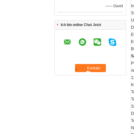
I
—— David
S
U
Ich bin online Chat Jetzt
D
E
E
B
S
P
/
1
K
T
T
S
D
T
N