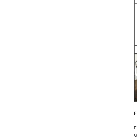
F
F
G