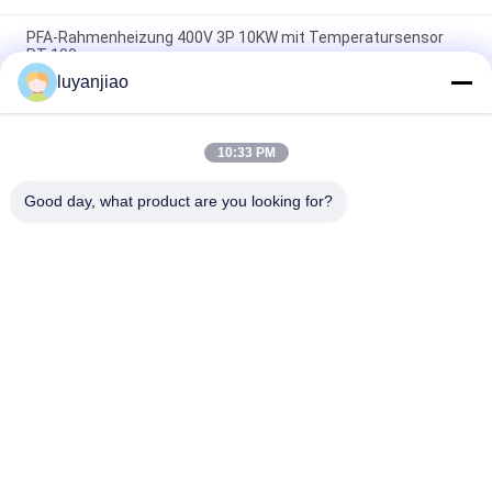
PFA-Rahmenheizung 400V 3P 10KW mit Temperatursensor
PT-100
luyanjiao
230V einphasiges 1.5KW 190x190x40mm PFA/PTFE-
Immersion Heater With PT100
10:33 PM
Sechs Element Fluoropolymer-elektrischer Immersions-
Warmwasserbereiter Für Halbleiter
Good day, what product are you looking for?
Beliebte Kategorien
Alle
Galvanisierungsbehälter
Galvanisierungsfaß
Chemische Inline-
PTFE-Tauchsieder
Heizung
Edelstahl-
Ptc-Tauchsieder
Tauchsieder