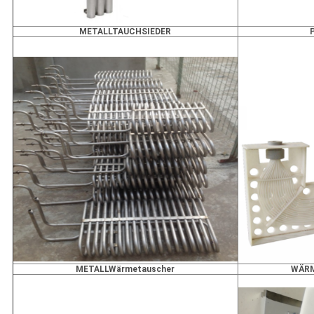
METALLTAUCHSIEDER
METALLWärmetauscher
WÄRM