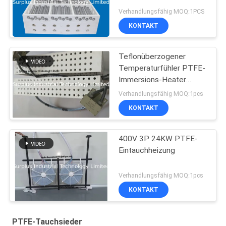
Verhandlungsfähig MOQ:1PCS
KONTAKT
Teflonüberzogener
Temperaturfühler PTFE-
Immersions-Heater
Withs PT100
Verhandlungsfähig MOQ:1pcs
KONTAKT
400V 3P 24KW PTFE-
Eintauchheizung
Verhandlungsfähig MOQ:1pcs
KONTAKT
PTFE-Tauchsieder