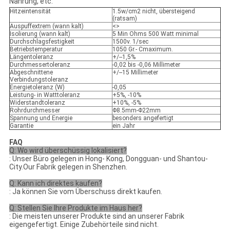
Nahrung, etc.
Hitzeintensität
1.5w/cm2 nicht, übersteigend
(ratsam)
Auspuffextrem (wann kalt)
<>
Isolierung (wann kalt)
5 Min Ohms 500 Watt minimal
Durchschlagsfestigkeit
1500v. 1/sec
Betriebstemperatur
1050 Gr.- Cmaximum.
Längentoleranz
+/--1,5%
Durchmessertoleranz
-0,02 bis -0,06 Millimeter
Abgeschnittene
+/--15 Millimeter
Verbindungstoleranz
Energietoleranz (W)
-0,05
Leistung- in Watttoleranz
+5%, -10%
Widerstandtoleranz
+10%, -5%
Rohrdurchmesser
Φ8.5mm-Φ22mm
Spannung und Energie
besonders angefertigt
Garantie
ein Jahr
FAQ
Q: Wo wird überschüssig lokalisiert?
: Unser Büro gelegen in Hong- Kong, Dongguan- und Shantou-
City.Our Fabrik gelegen in Shenzhen.
Q: Kann ich direktes kaufen?
: Ja können Sie vom Überschuss direkt kaufen.
Q: Stellen Sie Ihre Produkte im Haus her?
: Die meisten unserer Produkte sind an unserer Fabrik
eigengefertigt. Einige Zubehörteile sind nicht.