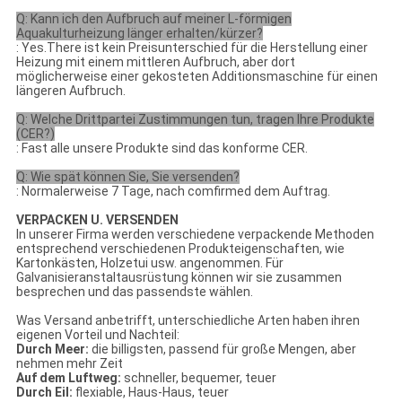
Q: Kann ich den Aufbruch auf meiner L-förmigen
Aquakulturheizung länger erhalten/kürzer?
: Yes.There ist kein Preisunterschied für die Herstellung einer
Heizung mit einem mittleren Aufbruch, aber dort
möglicherweise einer gekosteten Additionsmaschine für einen
längeren Aufbruch.
Q: Welche Drittpartei Zustimmungen tun, tragen Ihre Produkte
(CER?)
: Fast alle unsere Produkte sind das konforme CER.
Q: Wie spät können Sie, Sie versenden?
: Normalerweise 7 Tage, nach comfirmed dem Auftrag.
VERPACKEN U. VERSENDEN
In unserer Firma werden verschiedene verpackende Methoden
entsprechend verschiedenen Produkteigenschaften, wie
Kartonkästen, Holzetui usw. angenommen. Für
Galvanisieranstaltausrüstung können wir sie zusammen
besprechen und das passendste wählen.
Was Versand anbetrifft, unterschiedliche Arten haben ihren
eigenen Vorteil und Nachteil:
Durch Meer:
die billigsten, passend für große Mengen, aber
nehmen mehr Zeit
Auf dem Luftweg:
schneller, bequemer, teuer
Durch Eil:
flexiable, Haus-Haus, teuer