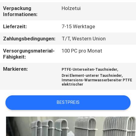
Verpackung
Holzetui
KONTAKT
Informationen:
MIT
Lieferzeit:
7-15 Werktage
UNS
Zahlungsbedingungen:
T/T, Western Union
Versorgungsmaterial-
100 PC pro Monat
NEUIGKEITEN
Fähigkeit:
Markieren:
,
PTFE-Unterseiten-Tauchsieder
BITTE UM
,
Drei Element-unterer Tauchsieder
Immersions-Warmwasserbereiter PTFE
EIN
elektrischer
ANGEBOT
BESTPREIS
SITEMAP
PRIVACY