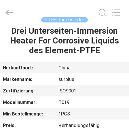
Industrial
Technology
Limited.
All
Rights
PTFE-Tauchsieder
Reserved.
Drei Unterseiten-Immersion
ZU
Heater For Corrosive Liquids
HAUSE
des Element-PTFE
PRODUKTE
Herkunftsort:
China
ÜBER
Markenname:
surplus
UNS
Zertifizierung:
ISO9001
Modellnummer:
T019
WERKSBESICHTIGUNG
Min Bestellmenge:
1PCS
QUALITÄTSKONTROLLE
Preis:
Verhandlungsfähig