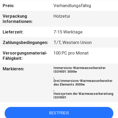
Preis:
Verhandlungsfähig
KONTAKT
Verpackung
Holzetui
MIT
Informationen:
UNS
Lieferzeit:
7-15 Werktage
Zahlungsbedingungen:
T/T, Western Union
NEUIGKEITEN
Versorgungsmaterial-
100 PC pro Monat
Fähigkeit:
BITTE UM
Markieren:
Immersions-Warmwasserbereiter
EIN
ISO9001 3000w
,
ANGEBOT
Drei Immersions-Warmwasserbereiter
des Elements 3000w
,
Heizsystem der Warmwasserbereitung
SITEMAP
ISO9001
PRIVACY
BESTPREIS