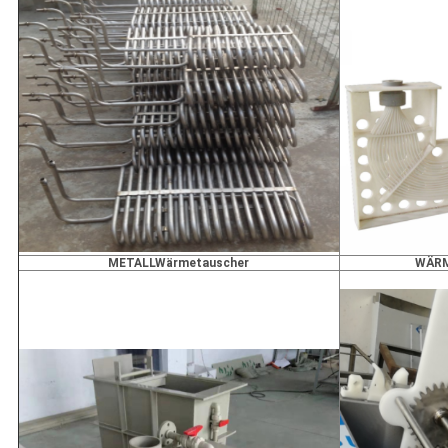
METALLWärmetauscher
WÄRM