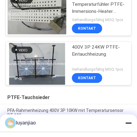
Temperaturfühler PTFE-
Immersions-Heater
Withs PT100
Verhandlungsfähig MOQ:1pcs
KONTAKT
400V 3P 24KW PTFE-
Eintauchheizung
Verhandlungsfähig MOQ:1pcs
KONTAKT
PTFE-Tauchsieder
PFA-Rahmenheizung 400V 3P 10KW mit Temperatursensor
PT-100
luyanjiao
230V einphasiges 1.5KW 190x190x40mm PFA/PTFE-
Immersion Heater With PT100