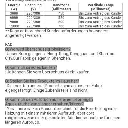
Energie
Spannung
Randzone
Vertikale Länge
(W)
(V)
(Millimeter)
(Millimeter)
3000
220/380
450
Bis zum Antrag des Kunden
6000
220/380
520
Bis zum Antrag des Kunden
9000
220/380
600
Bis zum Antrag des Kunden
12000
220/380
700
Bis zum Antrag des Kunden
** Kann entsprechend Kundenanforderungen besonders
angefertigt werden.
FAQ
Q: Wo wird überschüssig lokalisiert?
: Unser Büro gelegen in Hong- Kong, Dongguan- und Shantou-
City.Our Fabrik gelegen in Shenzhen.
Q: Kann ich direktes kaufen?
: Ja können Sie vom Überschuss direkt kaufen.
Q: Stellen Sie Ihre Produkte im Haus her?
: Die meisten unserer Produkte sind an unserer Fabrik
eigengefertigt. Einige Zubehörteile sind nicht.
Q: Kann ich den Aufbruch auf meiner L-förmigen
Aquakulturheizung länger erhalten/kürzer?
: Yes.There ist kein Preisunterschied für die Herstellung einer
Heizung mit einem mittleren Aufbruch, aber dort
möglicherweise einer gekosteten Additionsmaschine für einen
längeren Aufbruch.