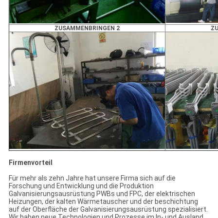
ZUSAMMENBRINGEN 2
Z
Firmenvorteil
Für mehr als zehn Jahre hat unsere Firma sich auf die
Forschung und Entwicklung und die Produktion
Galvanisierungsausrüstung PWBs und FPC, der elektrischen
Heizungen, der kalten Wärmetauscher und der beschichtung
auf der Oberfläche der Galvanisierungsausrüstung spezialisiert.
Wir haben neue Technologien und Prozesse im In- und Ausland