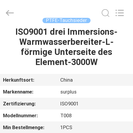
Industrial
Technology
Limited.
All
Rights
PTFE-Tauchsieder
Reserved.
ISO9001 drei Immersions-
ZU
Warmwasserbereiter-L-
HAUSE
förmige Unterseite des
PRODUKTE
Element-3000W
ÜBER
Herkunftsort:
China
UNS
Markenname:
surplus
Zertifizierung:
ISO9001
WERKSBESICHTIGUNG
Modellnummer:
T008
QUALITÄTSKONTROLLE
Min Bestellmenge:
1PCS