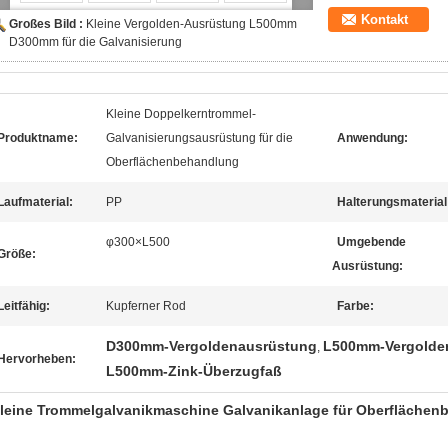
Kontakt
Großes Bild :
Kleine Vergolden-Ausrüstung L500mm
D300mm für die Galvanisierung
Kleine Doppelkerntrommel-
Produktname:
Galvanisierungsausrüstung für die
Anwendung:
Oberflächenbehandlung
Laufmaterial:
PP
Halterungsmaterial
φ300×L500
Umgebende
Größe:
Ausrüstung:
Leitfähig:
Kupferner Rod
Farbe:
D300mm-Vergoldenausrüstung
L500mm-Vergolde
,
Hervorheben:
L500mm-Zink-Überzugfaß
leine Trommelgalvanikmaschine Galvanikanlage für Oberflächen