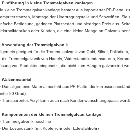
. Einführung in kleine Trommelgalvanikanlagen
ie kleine Trommelgalvanikanlage besteht aus importierter PP-Platte, z
omputerstanzen, Montage der Übertragungsteile und Schweißen. Sie z
infache Bedienung, geringen Platzbedarf und niedrigen Preis aus. Seit
lektronikfabriken oder Kunden, die eine kleine Menge an Galvanik ben
. Anwendung der Trommelgalvanik
llgemein geeignet für die Trommelgalvanik von Gold, Silber, Palladium,
. die Trommelgalvanik von Nadeln, Widerstandskondensatoren, Keramik
ösung von Produkten eingesetzt, die nicht zum Hängen galvanisiert w
. Walzenmaterial
 Das allgemeine Material besteht aus PP-Platte, die korrosionsbestän
unter 80 Grad).
 Transparentes Acryl kann auch nach Kundenwunsch angepasst werd
. Komponenten der kleinen Trommelgalvanikanlage
 Trommelgalvanikmaschine
 Der Lösungstank (mit Kupferrohr oder Edelstahlrohr)