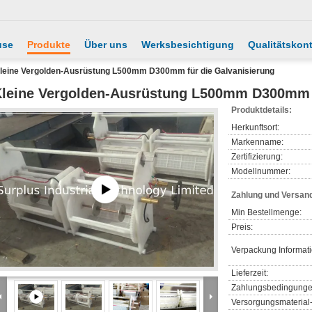
use
Produkte
Über uns
Werksbesichtigung
Qualitätskont
leine Vergolden-Ausrüstung L500mm D300mm für die Galvanisierung
leine Vergolden-Ausrüstung L500mm D300mm f
Produktdetails:
Herkunftsort:
Markenname:
Zertifizierung:
Modellnummer:
Zahlung und Versan
Min Bestellmenge:
Preis:
Verpackung Informat
Lieferzeit:
Zahlungsbedingunge
Versorgungsmaterial-