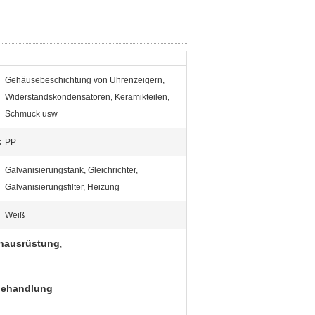
Gehäusebeschichtung von Uhrenzeigern,
Widerstandskondensatoren, Keramikteilen,
Schmuck usw
:
PP
Galvanisierungstank, Gleichrichter,
Galvanisierungsfilter, Heizung
Weiß
nausrüstung
,
behandlung