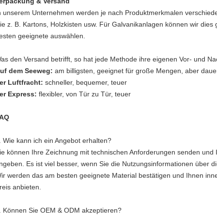
erpackung & Versand
n unserem Unternehmen werden je nach Produktmerkmalen verschie
ie z. B. Kartons, Holzkisten usw. Für Galvanikanlagen können wir di
esten geeignete auswählen.
as den Versand betrifft, so hat jede Methode ihre eigenen Vor- und Nac
uf dem Seeweg:
am billigsten, geeignet für große Mengen, aber dauer
er Luftfracht:
schneller, bequemer, teuer
er Express:
flexibler, von Tür zu Tür, teuer
AQ
. Wie kann ich ein Angebot erhalten?
ie können Ihre Zeichnung mit technischen Anforderungen senden und 
ngeben. Es ist viel besser, wenn Sie die Nutzungsinformationen über 
ir werden das am besten geeignete Material bestätigen und Ihnen inn
reis anbieten.
. Können Sie OEM & ODM akzeptieren?