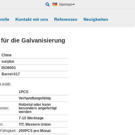
German
rolle
Kontakt mit uns
Referenzen
Neuigkeiten
ür die Galvanisierung
China
surplus
ISO9001
Barrel-017
d AGB:
1PCS
Verhandlungsfähig
Holzetui oder kann
ionen:
besonders angefertigt
werden
7-15 Werktage
n:
T/T, Western Union
Fähigkeit:
200PCS pro Monat