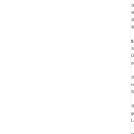
③
④
⑤
⑥
5
①
Ü
z
②
r
S
③
g
L