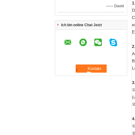
1
—— David
D
C
e
Ich bin online Chat Jetzt
E
2
A
B
L
3
①
(
②
4
①
②