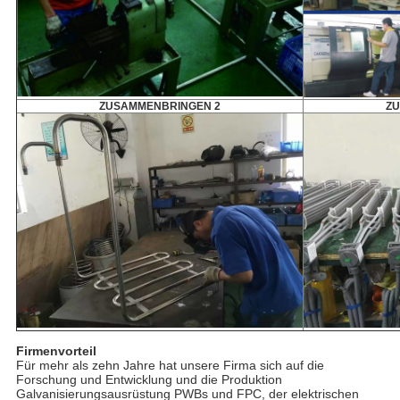
ZUSAMMENBRINGEN 2
ZU
Firmenvorteil
Für mehr als zehn Jahre hat unsere Firma sich auf die
Forschung und Entwicklung und die Produktion
Galvanisierungsausrüstung PWBs und FPC, der elektrischen