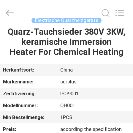
Industrial
Technology
Limited.
All
Rights
Elektrische Quarzheizgeräte
Reserved.
Quarz-Tauchsieder 380V 3KW,
ZU
keramische Immersion
HAUSE
Heater For Chemical Heating
PRODUKTE
Herkunftsort:
China
ÜBER
Markenname:
surplus
UNS
Zertifizierung:
ISO9001
Modellnummer:
QH001
WERKSBESICHTIGUNG
Min Bestellmenge:
1PCS
QUALITÄTSKONTROLLE
Preis:
according the specification