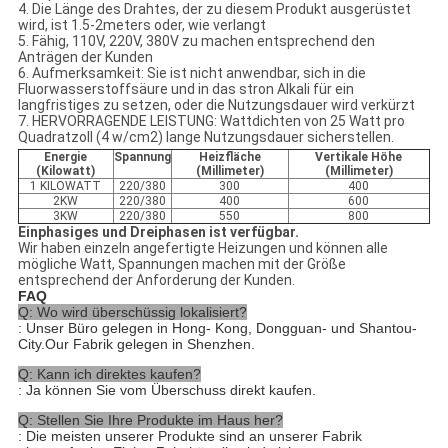
4. Die Länge des Drahtes, der zu diesem Produkt ausgerüstet
wird, ist 1.5-2meters oder, wie verlangt
5. Fähig, 110V, 220V, 380V zu machen entsprechend den
Anträgen der Kunden
6. Aufmerksamkeit: Sie ist nicht anwendbar, sich in die
Fluorwasserstoffsäure und in das stron Alkali für ein
langfristiges zu setzen, oder die Nutzungsdauer wird verkürzt
7. HERVORRAGENDE LEISTUNG: Wattdichten von 25 Watt pro
Quadratzoll (4 w/cm2) lange Nutzungsdauer sicherstellen.
Energie
Spannung
Heizfläche
Vertikale Höhe
(Kilowatt)
(Millimeter)
(Millimeter)
1 KILOWATT
220/380
300
400
2KW
220/380
400
600
3KW
220/380
550
800
Einphasiges und Dreiphasen ist verfügbar.
Wir haben einzeln angefertigte Heizungen und können alle
mögliche Watt, Spannungen machen mit der Größe
entsprechend der Anforderung der Kunden.
FAQ
Q: Wo wird überschüssig lokalisiert?
: Unser Büro gelegen in Hong- Kong, Dongguan- und Shantou-
City.Our Fabrik gelegen in Shenzhen.
Q: Kann ich direktes kaufen?
: Ja können Sie vom Überschuss direkt kaufen.
Q: Stellen Sie Ihre Produkte im Haus her?
: Die meisten unserer Produkte sind an unserer Fabrik