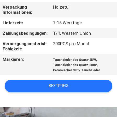
Verpackung
Holzetui
KONTAKT
Informationen:
MIT
Lieferzeit:
7-15 Werktage
UNS
Zahlungsbedingungen:
T/T, Western Union
Versorgungsmaterial-
200PCS pro Monat
NEUIGKEITEN
Fähigkeit:
Markieren:
,
Tauchsieder des Quarz-3KW
BITTE UM
,
Tauchsieder des Quarz-380V
EIN
keramischer 380V Tauchsieder
ANGEBOT
BESTPREIS
SITEMAP
PRIVACY