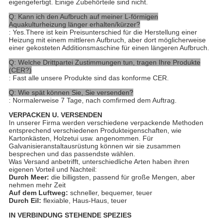
eigengefertigt. Einige Zubehörteile sind nicht.
Q: Kann ich den Aufbruch auf meiner L-förmigen
Aquakulturheizung länger erhalten/kürzer?
: Yes.There ist kein Preisunterschied für die Herstellung einer
Heizung mit einem mittleren Aufbruch, aber dort möglicherweise
einer gekosteten Additionsmaschine für einen längeren Aufbruch.
Q: Welche Drittpartei Zustimmungen tun, tragen Ihre Produkte
(CER?)
: Fast alle unsere Produkte sind das konforme CER.
Q: Wie spät können Sie, Sie versenden?
: Normalerweise 7 Tage, nach comfirmed dem Auftrag.
VERPACKEN U. VERSENDEN
In unserer Firma werden verschiedene verpackende Methoden
entsprechend verschiedenen Produkteigenschaften, wie
Kartonkästen, Holzetui usw. angenommen. Für
Galvanisieranstaltausrüstung können wir sie zusammen
besprechen und das passendste wählen.
Was Versand anbetrifft, unterschiedliche Arten haben ihren
eigenen Vorteil und Nachteil:
Durch Meer:
die billigsten, passend für große Mengen, aber
nehmen mehr Zeit
Auf dem Luftweg:
schneller, bequemer, teuer
Durch Eil:
flexiable, Haus-Haus, teuer
IN VERBINDUNG STEHENDE SPEZIES