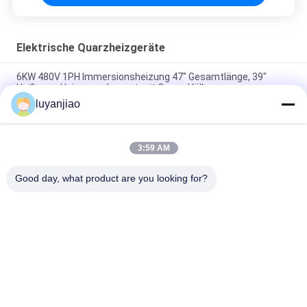
Elektrische Quarzheizgeräte
6KW 480V 1PH Immersionsheizung 47" Gesamtlänge, 39"
Heißzone Heizungselement mit Quarz-Hülle
luyanjiao
Glasrohr-Heizung des Quarz-380V, chemischer 3kw
Tauchsieder
3:59 AM
Industrielle dauerhafte Glasquarz-Immersion Heater For
Solutions
Good day, what product are you looking for?
Beliebte Kategorien
Alle
Galvanisierungsbehälter
Galvanisierungsfaß
Chemische Inline-
PTFE-Tauchsieder
Heizung